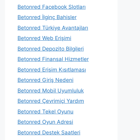
Betonred Facebook Slotları
Betonred İlginç Bahisler
Betonred Türkiye Avantajları
Betonred Web Erişimi
Betonred Depozito Bilgileri
Betonred Finansal Hizmetler
Betonred Erişim Kısıtlaması
Betonred Giriş Nedeni
Betonred Mobil Uyumluluk
Betonred Çevrimiçi Yardım
Betonred Tekel Oyunu
Betonred Oyun Adresi
Betonred Destek Saatleri