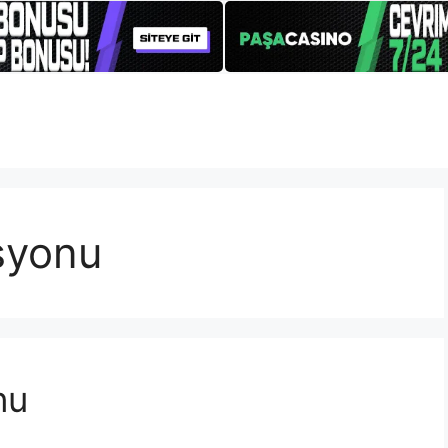
syonu
nu