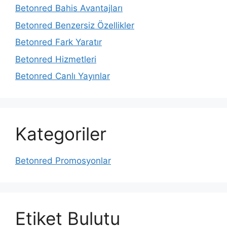
Betonred Bahis Avantajları
Betonred Benzersiz Özellikler
Betonred Fark Yaratır
Betonred Hizmetleri
Betonred Canlı Yayınlar
Kategoriler
Betonred Promosyonlar
Etiket Bulutu