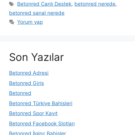
Etiketler
Betonred Canlı Destek
,
betonred nerede
,
betonred sanal nerede
Yorum yap
Son Yazılar
Betonred Adresi
Betonred Giriş
Betonred
Betonred Türkiye Bahisleri
Betonred Spor Kayıt
Betonred Facebook Slotları
Betonred İlginç Bahisler