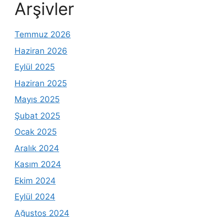
Arşivler
Temmuz 2026
Haziran 2026
Eylül 2025
Haziran 2025
Mayıs 2025
Şubat 2025
Ocak 2025
Aralık 2024
Kasım 2024
Ekim 2024
Eylül 2024
Ağustos 2024