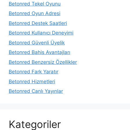
Betonred Tekel Oyunu
Betonred Oyun Adresi
Betonred Destek Saatleri
Betonred Kullanıcı Deneyimi
Betonred Güvenli Üyelik
Betonred Bahis Avantajları
Betonred Benzersiz Özellikler
Betonred Fark Yaratır
Betonred Hizmetleri
Betonred Canlı Yayınlar
Kategoriler