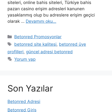
siteleri, online bahis siteleri, Türkiye bahis
pazarı casino erişim adresleri kanunen
yasaklanmış olup bu adreslere erişim geçici
olarak …
Devamını oku…
Kategoriler
Betonred Promosyonlar
Etiketler
betonred site kalitesi
,
betonred üye
profilleri
,
güncel adresi betonred
Yorum yap
Son Yazılar
Betonred Adresi
Betonred Giriş