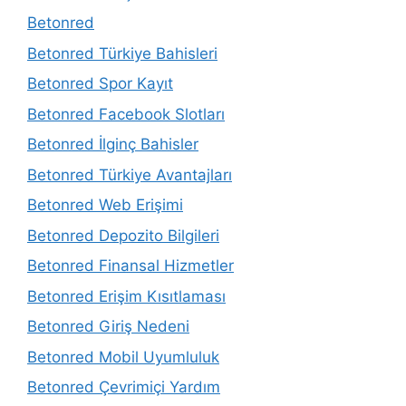
Betonred
Betonred Türkiye Bahisleri
Betonred Spor Kayıt
Betonred Facebook Slotları
Betonred İlginç Bahisler
Betonred Türkiye Avantajları
Betonred Web Erişimi
Betonred Depozito Bilgileri
Betonred Finansal Hizmetler
Betonred Erişim Kısıtlaması
Betonred Giriş Nedeni
Betonred Mobil Uyumluluk
Betonred Çevrimiçi Yardım