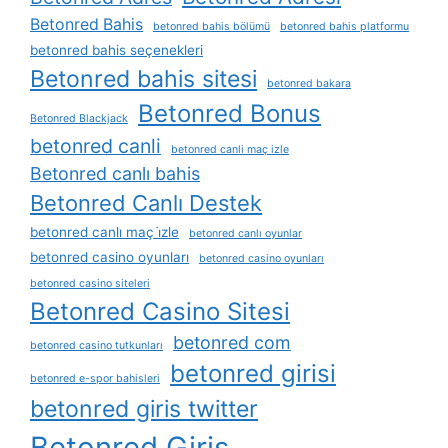
Betonred Bahis
betonred bahis bölümü
betonred bahis platformu
betonred bahis seçenekleri
Betonred bahis sitesi
betonred bakara
Betonred Bonus
Betonred Blackjack
betonred canli
betonred canli maç izle
Betonred canlı bahis
Betonred Canlı Destek
betonred canlı maç i̇zle
betonred canlı oyunlar
betonred casino oyunları
betonred casino oyunları
betonred casino siteleri
Betonred Casino Sitesi
betonred com
betonred casino tutkunları
betonred girisi
betonred e-spor bahisleri
betonred giris twitter
Betonred Giriş