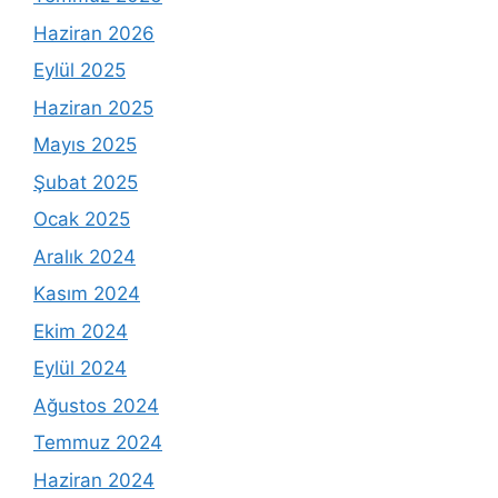
Haziran 2026
Eylül 2025
Haziran 2025
Mayıs 2025
Şubat 2025
Ocak 2025
Aralık 2024
Kasım 2024
Ekim 2024
Eylül 2024
Ağustos 2024
Temmuz 2024
Haziran 2024