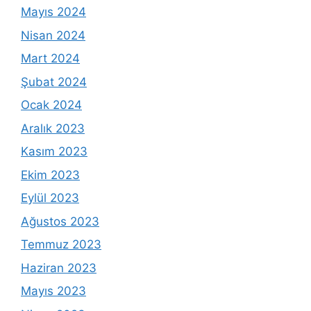
Mayıs 2024
Nisan 2024
Mart 2024
Şubat 2024
Ocak 2024
Aralık 2023
Kasım 2023
Ekim 2023
Eylül 2023
Ağustos 2023
Temmuz 2023
Haziran 2023
Mayıs 2023