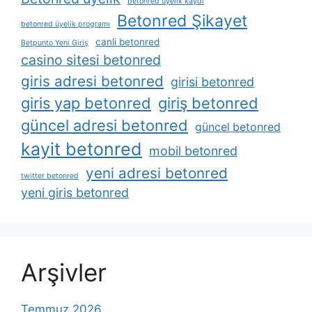
betonred üyelik kaydı
Betonred Şikayet
betonred üyelik programı
canli betonred
Betpunto Yeni Giriş
casino sitesi betonred
giris adresi betonred
girisi betonred
giris yap betonred
giriş betonred
güncel adresi betonred
güncel betonred
kayit betonred
mobil betonred
yeni adresi betonred
twitter betonred
yeni giris betonred
Arşivler
Temmuz 2026