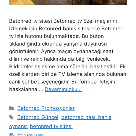
Betonred tv sitesi Betonred tv özel maçlarını
izlemek için Betonred bahis sitesinde Betonred
tv izle butonu bulunmaktadır. Bu buton
tıklandığında ekranda yarışma duyurusu
görüntülenir. Ayrıca maçın oynanacağı saat
dilimi ve rakip hakkında da bilgi verilecek.
Bildirimler eşleşme alma sürecini basitleştirir. Ek
özelliklerden biri de TV izleme alanında bulunan
canlı sohbet seçeneğidir. Bu formda iletişim,
başkalarına …
Devamını oku…
Kategoriler
Betonred Promosyonlar
Etiketler
Betonred Güncel
,
betonred nasıl bahis
oynanır
,
betonred tv sitesi
Yorum yap