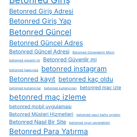
Betonred Giriş Adresi
Betonred Giriş Yap
Betonred Güncel
Betonred Güncel Adres
Betonred Güncel Adresi
Betonred Güvenebilir Misin
Betonred Güvenlir mi
betonred güvenli mi
betonred instagram
betonred hakkında
Betonred kayıt
betonred kaç oldu
betonred maç izle
betonred kullanıcılar
betonred kullanıcıları
betonred maç izleme
betonred mobil uygulaması
Betonred Müşteri Hizmetleri
betonred nasıl bahis oynanır
Betonred Nasıl Bir Site
betonred oyun seçenekleri
Betonred Para Yatırma