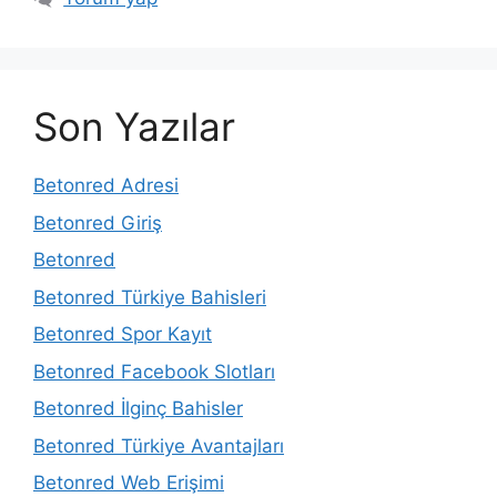
Son Yazılar
Betonred Adresi
Betonred Giriş
Betonred
Betonred Türkiye Bahisleri
Betonred Spor Kayıt
Betonred Facebook Slotları
Betonred İlginç Bahisler
Betonred Türkiye Avantajları
Betonred Web Erişimi