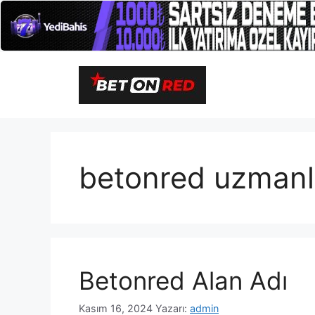
İçeriğe
atla
betonred uzmanl
Betonred Alan Adı
Kasım 16, 2024
Yazarı:
admin