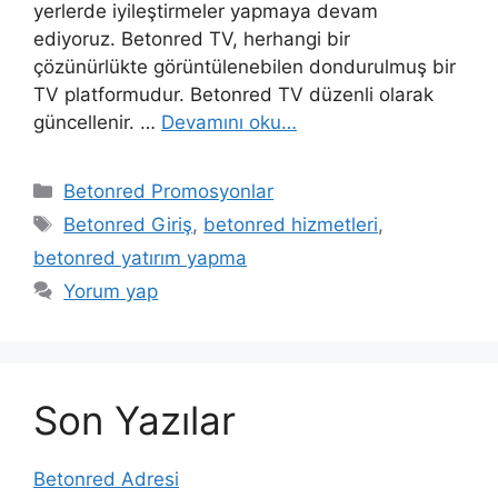
yerlerde iyileştirmeler yapmaya devam
ediyoruz. Betonred TV, herhangi bir
çözünürlükte görüntülenebilen dondurulmuş bir
TV platformudur. Betonred TV düzenli olarak
güncellenir. …
Devamını oku…
Kategoriler
Betonred Promosyonlar
Etiketler
Betonred Giriş
,
betonred hizmetleri
,
betonred yatırım yapma
Yorum yap
Son Yazılar
Betonred Adresi