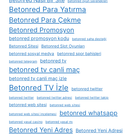
Betonred Nasıl Bir Site
betonred oyun seçenekleri
Betonred Para Yatırma
Betonred Para Çekme
Betonred Promosyon
betonred promosyon kodu
betonred saha desteği
Betonred Sitesi
Betonred Slot Oyunları
betonred sosyal medya
betonred spor bahisleri
betonred tv
betonred telegram
betonred tv canli maç
betonred tv canli maç izle
Betonred TV İzle
betonred twitter
betonred twitter
betonred twitter adresi
betonred twitter takip
betonred web sitesi
betonred web sitesi
betonred whatsapp
betonred web sitesi i̇ncelemesi
betonred yasal casino
betonred yasal mı
Betonred Yeni Adres
Betonred Yeni Adresi