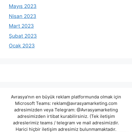
Mayıs 2023
Nisan 2023
Mart 2023
Şubat 2023
Ocak 2023
Avrasya'nın en büyük reklam platformunda olmak için
Microsoft Teams:
reklam@avrasyamarketing.com
adresimizden veya Telegram: @Avrasyamarketing
adresimizden irtibat kurabilirsiniz. (Tek iletişim
adreslerimiz teams / telegram ve mail adresimizdir.
Harici hiçbir iletişim adresimiz bulunmamaktadır.