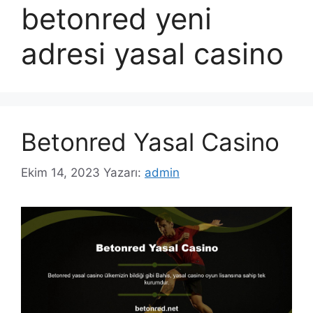
betonred yeni
adresi yasal casino
Betonred Yasal Casino
Ekim 14, 2023
Yazarı:
admin