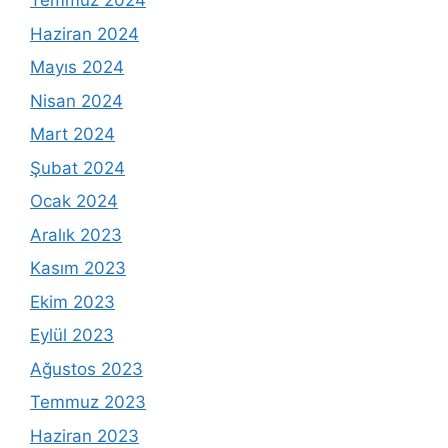
Temmuz 2024
Haziran 2024
Mayıs 2024
Nisan 2024
Mart 2024
Şubat 2024
Ocak 2024
Aralık 2023
Kasım 2023
Ekim 2023
Eylül 2023
Ağustos 2023
Temmuz 2023
Haziran 2023