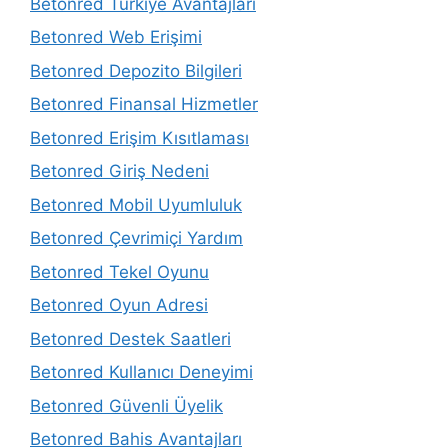
Betonred Türkiye Avantajları
Betonred Web Erişimi
Betonred Depozito Bilgileri
Betonred Finansal Hizmetler
Betonred Erişim Kısıtlaması
Betonred Giriş Nedeni
Betonred Mobil Uyumluluk
Betonred Çevrimiçi Yardım
Betonred Tekel Oyunu
Betonred Oyun Adresi
Betonred Destek Saatleri
Betonred Kullanıcı Deneyimi
Betonred Güvenli Üyelik
Betonred Bahis Avantajları