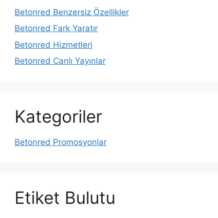
Betonred Benzersiz Özellikler
Betonred Fark Yaratır
Betonred Hizmetleri
Betonred Canlı Yayınlar
Kategoriler
Betonred Promosyonlar
Etiket Bulutu