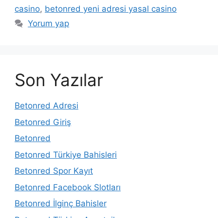
casino
,
betonred yeni adresi yasal casino
Yorum yap
Son Yazılar
Betonred Adresi
Betonred Giriş
Betonred
Betonred Türkiye Bahisleri
Betonred Spor Kayıt
Betonred Facebook Slotları
Betonred İlginç Bahisler