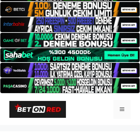
İçeriğe
atla
Menü