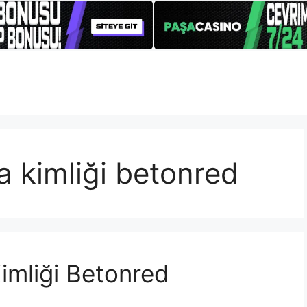
 kimliği betonred
mliği Betonred