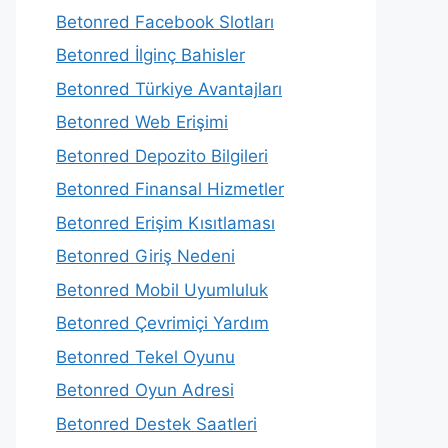
Betonred Facebook Slotları
Betonred İlginç Bahisler
Betonred Türkiye Avantajları
Betonred Web Erişimi
Betonred Depozito Bilgileri
Betonred Finansal Hizmetler
Betonred Erişim Kısıtlaması
Betonred Giriş Nedeni
Betonred Mobil Uyumluluk
Betonred Çevrimiçi Yardım
Betonred Tekel Oyunu
Betonred Oyun Adresi
Betonred Destek Saatleri