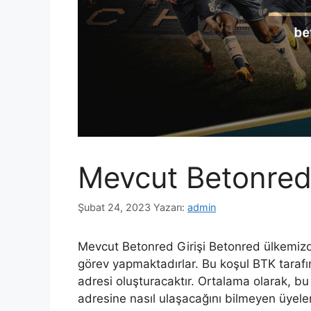
Mevcut Betonred 
Şubat 24, 2023
Yazarı:
admin
Mevcut Betonred Girişi Betonred ülkemizde
görev yapmaktadırlar. Bu koşul BTK tarafınd
adresi oluşturacaktır. Ortalama olarak, bu
adresine nasıl ulaşacağını bilmeyen üyeler