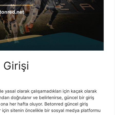
Girişi
 yasal olarak çalışamadıkları için kaçak olarak
an doğrulanır ve belirlenirse, güncel bir giriş
 ona her hafta oluyor. Betonred güncel giriş
 için sitenin öncelikle bir sosyal medya platformu