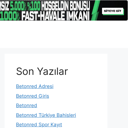
Son Yazılar
Betonred Adresi
Betonred Giriş
Betonred
Betonred Türkiye Bahisleri
Betonred Spor Kayıt