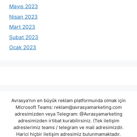
Mayıs 2023
Nisan 2023
Mart 2023
Şubat 2023
Ocak 2023
Avrasya'nın en büyük reklam platformunda olmak için
Microsoft Teams:
reklam@avrasyamarketing.com
adresimizden veya Telegram: @Avrasyamarketing
adresimizden irtibat kurabilirsiniz. (Tek iletişim
adreslerimiz teams / telegram ve mail adresimizdir.
Harici hiçbir iletişim adresimiz bulunmamaktadır.