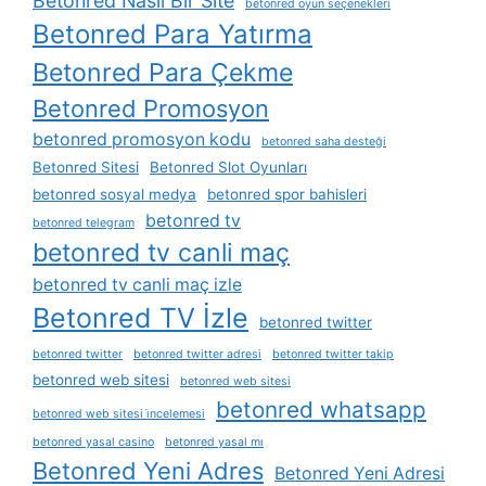
Betonred Nasıl Bir Site
betonred oyun seçenekleri
Betonred Para Yatırma
Betonred Para Çekme
Betonred Promosyon
betonred promosyon kodu
betonred saha desteği
Betonred Sitesi
Betonred Slot Oyunları
betonred sosyal medya
betonred spor bahisleri
betonred tv
betonred telegram
betonred tv canli maç
betonred tv canli maç izle
Betonred TV İzle
betonred twitter
betonred twitter
betonred twitter adresi
betonred twitter takip
betonred web sitesi
betonred web sitesi
betonred whatsapp
betonred web sitesi i̇ncelemesi
betonred yasal casino
betonred yasal mı
Betonred Yeni Adres
Betonred Yeni Adresi