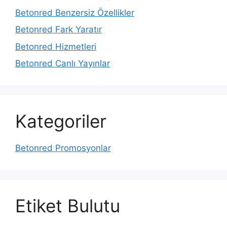
Betonred Benzersiz Özellikler
Betonred Fark Yaratır
Betonred Hizmetleri
Betonred Canlı Yayınlar
Kategoriler
Betonred Promosyonlar
Etiket Bulutu