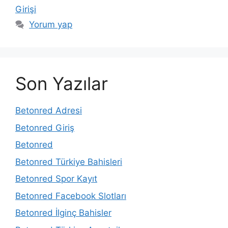
Girişi
Yorum yap
Son Yazılar
Betonred Adresi
Betonred Giriş
Betonred
Betonred Türkiye Bahisleri
Betonred Spor Kayıt
Betonred Facebook Slotları
Betonred İlginç Bahisler