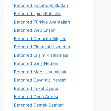
Betonred Facebook Slotları
Betonred İlginç Bahisler
Betonred Türkiye Avantajları
Betonred Web Erişimi
Betonred Depozito Bilgileri
Betonred Finansal Hizmetler
Betonred Erişim Kısıtlaması
Betonred Giriş Nedeni
Betonred Mobil Uyumluluk
Betonred Çevrimiçi Yardım
Betonred Tekel Oyunu
Betonred Oyun Adresi
Betonred Destek Saatleri