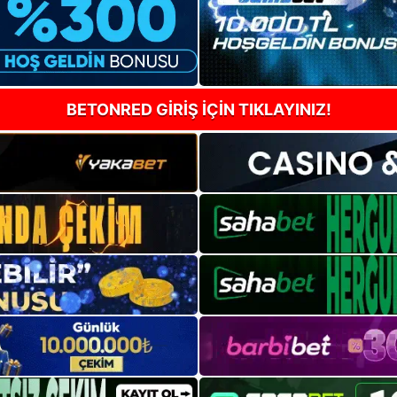
BETONRED GİRİŞ İÇİN TIKLAYINIZ!