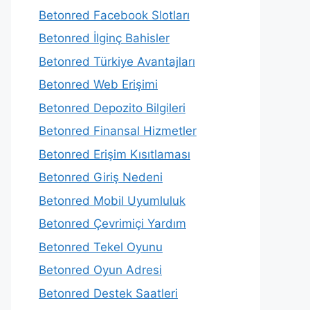
Betonred Facebook Slotları
Betonred İlginç Bahisler
Betonred Türkiye Avantajları
Betonred Web Erişimi
Betonred Depozito Bilgileri
Betonred Finansal Hizmetler
Betonred Erişim Kısıtlaması
Betonred Giriş Nedeni
Betonred Mobil Uyumluluk
Betonred Çevrimiçi Yardım
Betonred Tekel Oyunu
Betonred Oyun Adresi
Betonred Destek Saatleri